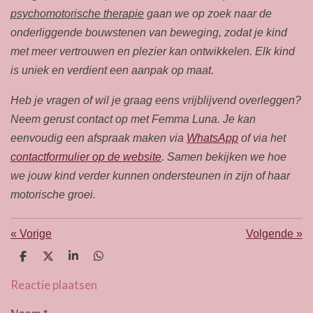
psychomotorische therapie
gaan we op zoek naar de
onderliggende bouwstenen van beweging, zodat je kind
met meer vertrouwen en plezier kan ontwikkelen. Elk kind
is uniek en verdient een aanpak op maat.
Heb je vragen of wil je graag eens vrijblijvend overleggen?
Neem gerust contact op met Femma Luna. Je kan
eenvoudig een afspraak maken via
WhatsApp
of via het
contactformulier op de website
. Samen bekijken we hoe
we jouw kind verder kunnen ondersteunen in zijn of haar
motorische groei.
«
Vorige
Volgende
»
D
D
S
D
e
e
h
e
l
e
a
l
Reactie plaatsen
e
l
r
e
n
e
n