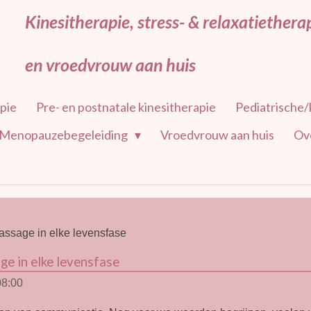
Kinesitherapie, stress- & relaxatiether
en vroedvrouw aan huis
pie
Pre- en postnatale kinesitherapie
Pediatrische/
Menopauzebegeleiding
Vroedvrouw aan huis
Ove
assage in elke levensfase
ge in elke levensfase
08:00