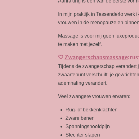
Aanraking is één van de eerste vorm
In mijn praktijk in Tessenderlo werk 
vrouwen in de menopauze en binnen d
Massage is voor mij geen luxeproduc
te maken met jezelf.
🤍
Zwangerschapsmassage
: ru
Tijdens de zwangerschap verandert j
zwaartepunt verschuift, je gewrichten
ademhaling verandert.
Veel zwangere vrouwen ervaren:
Rug- of bekkenklachten
Zware benen
Spanningshoofdpijn
Slechter slapen