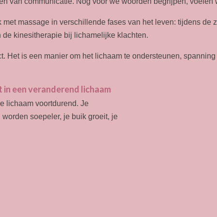
en van communicatie. Nog voor we woorden begrijpen, voelen we
ik met massage in verschillende fases van het leven: tijdens de 
e kinesitherapie bij lichamelijke klachten.
t. Het is een manier om het lichaam te ondersteunen, spanning
st in een veranderend lichaam
e lichaam voortdurend. Je
 worden soepeler, je buik groeit, je